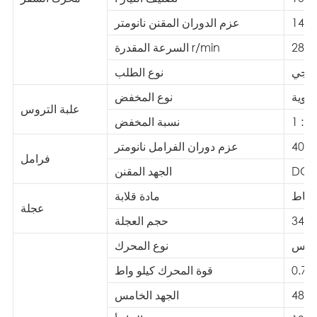
14.8
عزم الدوران المقنن نانومتر
2890
السرعة المقدرة r/min
ريجي
نوع الطلب
انوية
نوع المخفض
علبة التروس
د: 1
نسبة المخفض
40
عزم دوران الفرامل نانومتر
فرامل
DC2
الجهد المقنن
لمطاط
مادة قلابة
عجلة
343x
حجم العجلة
اطيس
نوع المحرك
0.75
قوة المحرك كيلو واط
48
الجهد الخامس