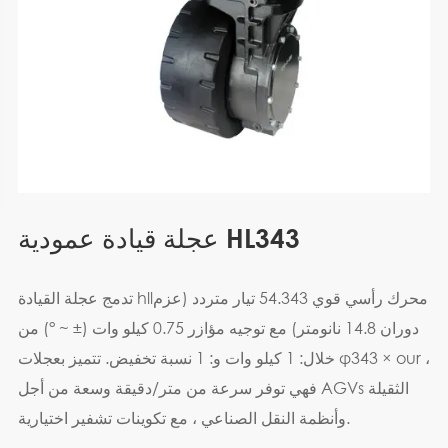
عجلة قيادة عمودية HL343
تدمج عجلة القيادة hllمحرك رأسي قوي 54.343 تيار متردد (عزم
دوران 14.8 نانومتر) مع توجيه مؤازر 0.75 كيلو وات (± ~ °) من
خلال: 1 كيلو وات و: 1 نسبة تخفيض. تتميز بعجلات φ343 × our ،
فهي توفر سرعة من متر/دقيقة وسعة من أجل AGVs الثقيلة
وأنظمة النقل الصناعي ، مع تكوينات تشفير اختيارية.