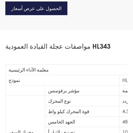
الحصول على عرض أسعار
مواصفات عجلة القيادة العمودية HL343
معلمة الأداء الرئيسية
HL34
نموذج
علَمة
مؤشر برفومنس
متردد
نوع المحرك
4.5
قوة المحرك كيلو واط
48
الجهد الخامس
107
تصنيف التيار أ
محرك السفر