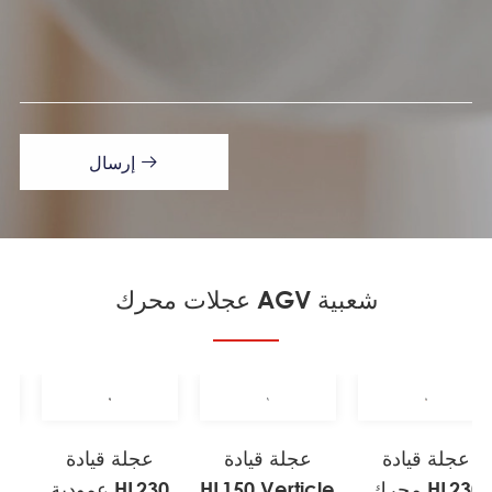

إرسال
عجلات محرك AGV شعبية
عجلة قيادة
عجلة قيادة
عجلة قيادة
محرك HL230
HL150 Verticle
عمودية HL230