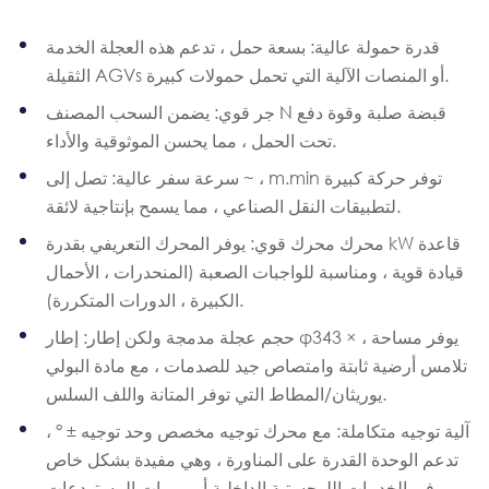
قدرة حمولة عالية: بسعة حمل ، تدعم هذه العجلة الخدمة
الثقيلة AGVs أو المنصات الآلية التي تحمل حمولات كبيرة.
جر قوي: يضمن السحب المصنف N قبضة صلبة وقوة دفع
تحت الحمل ، مما يحسن الموثوقية والأداء.
سرعة سفر عالية: تصل إلى ~ ، m.min توفر حركة كبيرة
لتطبيقات النقل الصناعي ، مما يسمح بإنتاجية لائقة.
محرك محرك قوي: يوفر المحرك التعريفي بقدرة kW قاعدة
قيادة قوية ، ومناسبة للواجبات الصعبة (المنحدرات ، الأحمال
الكبيرة ، الدورات المتكررة).
حجم عجلة مدمجة ولكن إطار: إطار φ343 × ، يوفر مساحة
تلامس أرضية ثابتة وامتصاص جيد للصدمات ، مع مادة البولي
يوريثان/المطاط التي توفر المتانة واللف السلس.
آلية توجيه متكاملة: مع محرك توجيه مخصص وحد توجيه ± ° ،
تدعم الوحدة القدرة على المناورة ، وهي مفيدة بشكل خاص
في الخدمات اللوجستية الداخلية أو ممرات المستودعات