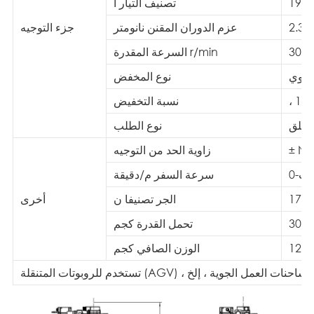
19
تصنيف التيار أ
2.39
عزم الدوران المقنن نانومتر
جزء التوجيه
3000
السرعة المقدرة r/min
انوي
نوع المخفض
، 1
نسبة التخفيض
مطلق
نوع الطلب
± Not
زاوية الحد من التوجيه
كعب
سرعة السفر م/دقيقة
1700
الجر تصنيفا ن
أخرى
3000
تحمل القدرة كجم
120
الوزن الصافي كجم