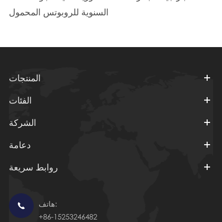
السنوية للروبوتس المحمول
المنتجات
الفئات
الشركة
دعامة
روابط سريعة
هاتف:

+86-15253246482